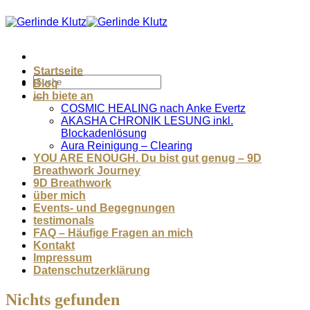
Zum
Inhalt
springen
Startseite
Blog
ich biete an
COSMIC HEALING nach Anke Evertz
AKASHA CHRONIK LESUNG inkl.
Blockadenlösung
Aura Reinigung – Clearing
YOU ARE ENOUGH. Du bist gut genug – 9D
Breathwork Journey
9D Breathwork
über mich
Events- und Begegnungen
testimonals
FAQ – Häufige Fragen an mich
Kontakt
Impressum
Datenschutzerklärung
Nichts gefunden