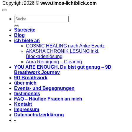
Copyright 2026 ©
www.timos-lichtblick.com
Startseite
Blog
ich biete an
COSMIC HEALING nach Anke Evertz
AKASHA CHRONIK LESUNG inkl.
Blockadenlösung
Aura Reinigung – Clearing
YOU ARE ENOUGH. Du bist gut genug – 9D
Breathwork Journey
9D Breathwork
über mich
Events- und Begegnungen
testimonals
FAQ – Häufige Fragen an mich
Kontakt
Impressum
Datenschutzerklärung
-