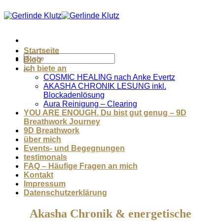
Zum
Inhalt
springen
Startseite
Blog
ich biete an
COSMIC HEALING nach Anke Evertz
AKASHA CHRONIK LESUNG inkl.
Blockadenlösung
Aura Reinigung – Clearing
YOU ARE ENOUGH. Du bist gut genug – 9D
Breathwork Journey
9D Breathwork
über mich
Events- und Begegnungen
testimonals
FAQ – Häufige Fragen an mich
Kontakt
Impressum
Datenschutzerklärung
Akasha Chronik & energetische