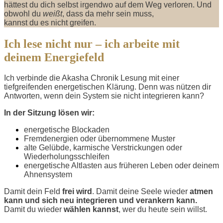
hättest du dich selbst irgendwo auf dem Weg verloren. Und
obwohl du
weißt
, dass da mehr sein muss,
kannst du es nicht greifen.
Ich lese nicht nur – ich arbeite mit
deinem Energiefeld
Ich verbinde die Akasha Chronik Lesung mit einer
tiefgreifenden energetischen Klärung. Denn was nützen dir
Antworten, wenn dein System sie nicht integrieren kann?
In der Sitzung lösen wir:
energetische Blockaden
Fremdenergien oder übernommene Muster
alte Gelübde, karmische Verstrickungen oder
Wiederholungsschleifen
energetische Altlasten aus früheren Leben oder deinem
Ahnensystem
Damit dein Feld
frei wird
. Damit deine Seele wieder
atmen
kann und sich neu integrieren und verankern kann.
Damit du wieder
wählen kannst
, wer du heute sein willst.