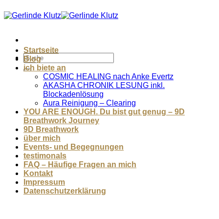
Zum
Inhalt
springen
Startseite
Blog
ich biete an
COSMIC HEALING nach Anke Evertz
AKASHA CHRONIK LESUNG inkl.
Blockadenlösung
Aura Reinigung – Clearing
YOU ARE ENOUGH. Du bist gut genug – 9D
Breathwork Journey
9D Breathwork
über mich
Events- und Begegnungen
testimonals
FAQ – Häufige Fragen an mich
Kontakt
Impressum
Datenschutzerklärung