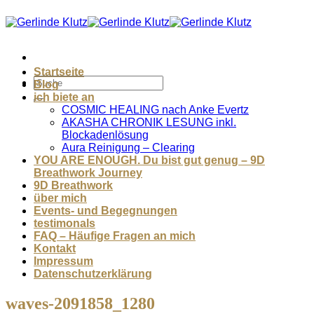
Zum
Inhalt
springen
Startseite
Blog
ich biete an
COSMIC HEALING nach Anke Evertz
AKASHA CHRONIK LESUNG inkl.
Blockadenlösung
Aura Reinigung – Clearing
YOU ARE ENOUGH. Du bist gut genug – 9D
Breathwork Journey
9D Breathwork
über mich
Events- und Begegnungen
testimonals
FAQ – Häufige Fragen an mich
Kontakt
Impressum
Datenschutzerklärung
waves-2091858_1280