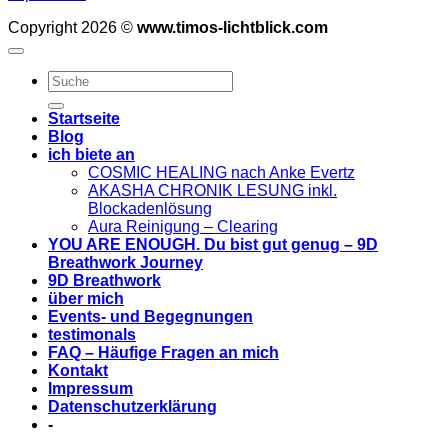
Copyright 2026 ©
www.timos-lichtblick.com
Startseite
Blog
ich biete an
COSMIC HEALING nach Anke Evertz
AKASHA CHRONIK LESUNG inkl.
Blockadenlösung
Aura Reinigung – Clearing
YOU ARE ENOUGH. Du bist gut genug – 9D
Breathwork Journey
9D Breathwork
über mich
Events- und Begegnungen
testimonals
FAQ – Häufige Fragen an mich
Kontakt
Impressum
Datenschutzerklärung
-