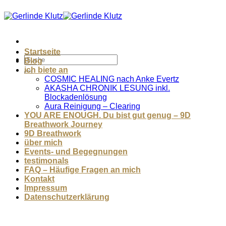
Zum
Inhalt
springen
Startseite
Blog
ich biete an
COSMIC HEALING nach Anke Evertz
AKASHA CHRONIK LESUNG inkl.
Blockadenlösung
Aura Reinigung – Clearing
YOU ARE ENOUGH. Du bist gut genug – 9D
Breathwork Journey
9D Breathwork
über mich
Events- und Begegnungen
testimonals
FAQ – Häufige Fragen an mich
Kontakt
Impressum
Datenschutzerklärung