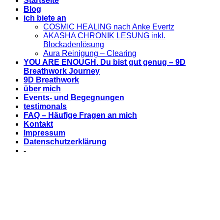
Startseite
Blog
ich biete an
COSMIC HEALING nach Anke Evertz
AKASHA CHRONIK LESUNG inkl.
Blockadenlösung
Aura Reinigung – Clearing
YOU ARE ENOUGH. Du bist gut genug – 9D
Breathwork Journey
9D Breathwork
über mich
Events- und Begegnungen
testimonals
FAQ – Häufige Fragen an mich
Kontakt
Impressum
Datenschutzerklärung
-