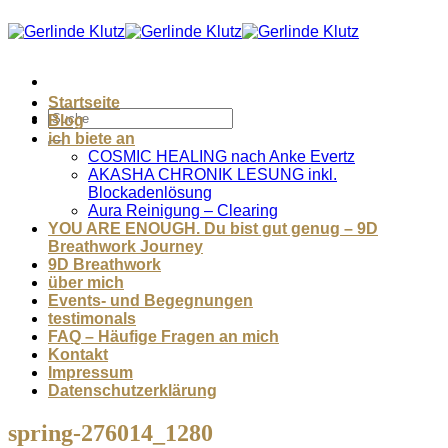
Zum
Inhalt
springen
Startseite
Blog
ich biete an
COSMIC HEALING nach Anke Evertz
AKASHA CHRONIK LESUNG inkl.
Blockadenlösung
Aura Reinigung – Clearing
YOU ARE ENOUGH. Du bist gut genug – 9D
Breathwork Journey
9D Breathwork
über mich
Events- und Begegnungen
testimonals
FAQ – Häufige Fragen an mich
Kontakt
Impressum
Datenschutzerklärung
spring-276014_1280