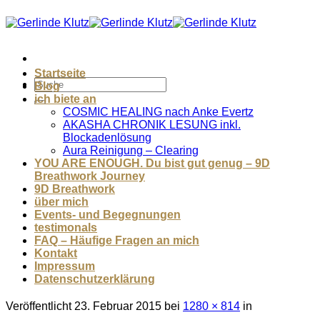
Zum
Inhalt
springen
Startseite
Blog
ich biete an
COSMIC HEALING nach Anke Evertz
AKASHA CHRONIK LESUNG inkl.
Blockadenlösung
Aura Reinigung – Clearing
YOU ARE ENOUGH. Du bist gut genug – 9D
Breathwork Journey
9D Breathwork
über mich
Events- und Begegnungen
testimonals
FAQ – Häufige Fragen an mich
Kontakt
Impressum
Datenschutzerklärung
Veröffentlicht
23. Februar 2015
bei
1280 × 814
in