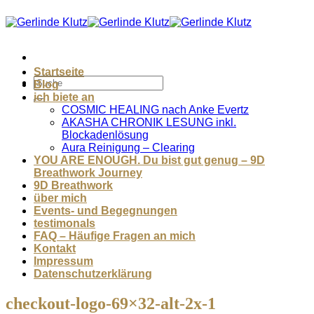
Zum
Inhalt
springen
Startseite
Blog
ich biete an
COSMIC HEALING nach Anke Evertz
AKASHA CHRONIK LESUNG inkl.
Blockadenlösung
Aura Reinigung – Clearing
YOU ARE ENOUGH. Du bist gut genug – 9D
Breathwork Journey
9D Breathwork
über mich
Events- und Begegnungen
testimonals
FAQ – Häufige Fragen an mich
Kontakt
Impressum
Datenschutzerklärung
checkout-logo-69×32-alt-2x-1