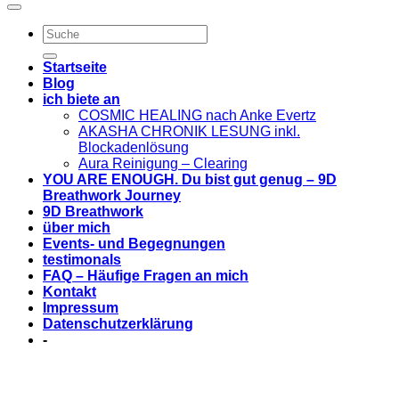
Startseite
Blog
ich biete an
COSMIC HEALING nach Anke Evertz
AKASHA CHRONIK LESUNG inkl.
Blockadenlösung
Aura Reinigung – Clearing
YOU ARE ENOUGH. Du bist gut genug – 9D
Breathwork Journey
9D Breathwork
über mich
Events- und Begegnungen
testimonals
FAQ – Häufige Fragen an mich
Kontakt
Impressum
Datenschutzerklärung
-