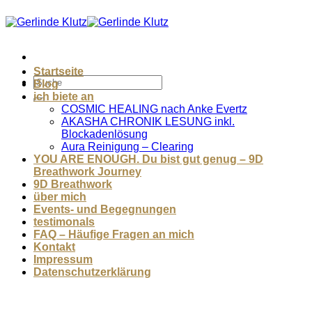
Zum
Inhalt
springen
Startseite
Blog
ich biete an
COSMIC HEALING nach Anke Evertz
AKASHA CHRONIK LESUNG inkl.
Blockadenlösung
Aura Reinigung – Clearing
YOU ARE ENOUGH. Du bist gut genug – 9D
Breathwork Journey
9D Breathwork
über mich
Events- und Begegnungen
testimonals
FAQ – Häufige Fragen an mich
Kontakt
Impressum
Datenschutzerklärung