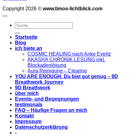
Copyright 2026 ©
www.timos-lichtblick.com
Startseite
Blog
ich biete an
COSMIC HEALING nach Anke Evertz
AKASHA CHRONIK LESUNG inkl.
Blockadenlösung
Aura Reinigung – Clearing
YOU ARE ENOUGH. Du bist gut genug – 9D
Breathwork Journey
9D Breathwork
über mich
Events- und Begegnungen
testimonals
FAQ – Häufige Fragen an mich
Kontakt
Impressum
Datenschutzerklärung
-