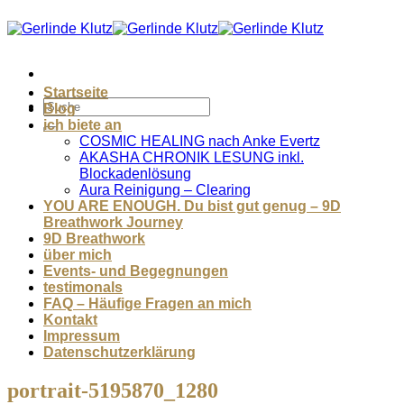
Zum
Inhalt
springen
Startseite
Blog
ich biete an
COSMIC HEALING nach Anke Evertz
AKASHA CHRONIK LESUNG inkl.
Blockadenlösung
Aura Reinigung – Clearing
YOU ARE ENOUGH. Du bist gut genug – 9D
Breathwork Journey
9D Breathwork
über mich
Events- und Begegnungen
testimonals
FAQ – Häufige Fragen an mich
Kontakt
Impressum
Datenschutzerklärung
portrait-5195870_1280