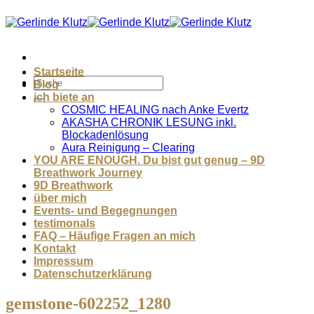
Zum
Inhalt
springen
Startseite
Blog
ich biete an
COSMIC HEALING nach Anke Evertz
AKASHA CHRONIK LESUNG inkl.
Blockadenlösung
Aura Reinigung – Clearing
YOU ARE ENOUGH. Du bist gut genug – 9D
Breathwork Journey
9D Breathwork
über mich
Events- und Begegnungen
testimonals
FAQ – Häufige Fragen an mich
Kontakt
Impressum
Datenschutzerklärung
gemstone-602252_1280