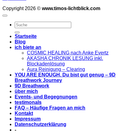
Copyright 2026 ©
www.timos-lichtblick.com
Startseite
Blog
ich biete an
COSMIC HEALING nach Anke Evertz
AKASHA CHRONIK LESUNG inkl.
Blockadenlösung
Aura Reinigung – Clearing
YOU ARE ENOUGH. Du bist gut genug – 9D
Breathwork Journey
9D Breathwork
über mich
Events- und Begegnungen
testimonals
FAQ – Häufige Fragen an mich
Kontakt
Impressum
Datenschutzerklärung
-