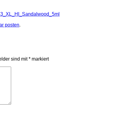
13_XL_HI_Sandalwood_5ml
r posten
.
elder sind mit
*
markiert