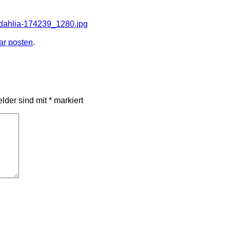
-dahlia-174239_1280.jpg
r posten
.
elder sind mit
*
markiert