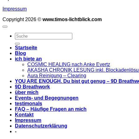
Impressum
Copyright 2026 ©
www.timos-lichtblick.com
Startseite
Blog
ich biete an
COSMIC HEALING nach Anke Evertz
AKASHA CHRONIK LESUNG inkl. Blockadenlösu
Aura Reinigung – Clearing
YOU ARE ENOUGH. Du bist gut genug – 9D Breathw
9D Breathwork
über mich
Events- und Begegnungen
testimonals
FAQ – Häufige Fragen an mich
Kontakt
Impressum
Datenschutzerklärung
-