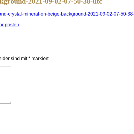
ckground-2021-09-02-07-50-38-utc
-and-crystal-mineral-on-beige-background-2021-09-02-07-50-38-
r posten
.
elder sind mit
*
markiert