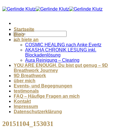
Zum
Inhalt
springen
Startseite
Blog
ich biete an
COSMIC HEALING nach Anke Evertz
AKASHA CHRONIK LESUNG inkl.
Blockadenlösung
Aura Reinigung – Clearing
YOU ARE ENOUGH. Du bist gut genug – 9D
Breathwork Journey
9D Breathwork
über mich
Events- und Begegnungen
testimonals
FAQ – Häufige Fragen an mich
Kontakt
Impressum
Datenschutzerklärung
20151104_153031