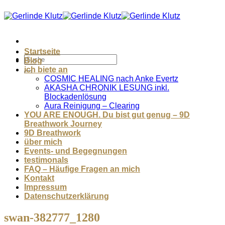
Zum
Inhalt
springen
Startseite
Blog
ich biete an
COSMIC HEALING nach Anke Evertz
AKASHA CHRONIK LESUNG inkl.
Blockadenlösung
Aura Reinigung – Clearing
YOU ARE ENOUGH. Du bist gut genug – 9D
Breathwork Journey
9D Breathwork
über mich
Events- und Begegnungen
testimonals
FAQ – Häufige Fragen an mich
Kontakt
Impressum
Datenschutzerklärung
swan-382777_1280