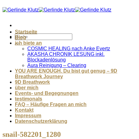
Zum
Inhalt
springen
Startseite
Blog
ich biete an
COSMIC HEALING nach Anke Evertz
AKASHA CHRONIK LESUNG inkl.
Blockadenlösung
Aura Reinigung – Clearing
YOU ARE ENOUGH. Du bist gut genug – 9D
Breathwork Journey
9D Breathwork
über mich
Events- und Begegnungen
testimonals
FAQ – Häufige Fragen an mich
Kontakt
Impressum
Datenschutzerklärung
snail-582201_1280