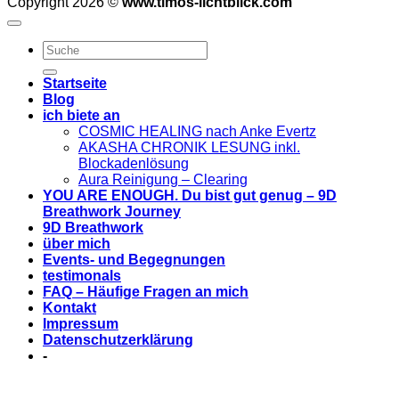
Copyright 2026 ©
www.timos-lichtblick.com
Startseite
Blog
ich biete an
COSMIC HEALING nach Anke Evertz
AKASHA CHRONIK LESUNG inkl.
Blockadenlösung
Aura Reinigung – Clearing
YOU ARE ENOUGH. Du bist gut genug – 9D
Breathwork Journey
9D Breathwork
über mich
Events- und Begegnungen
testimonals
FAQ – Häufige Fragen an mich
Kontakt
Impressum
Datenschutzerklärung
-