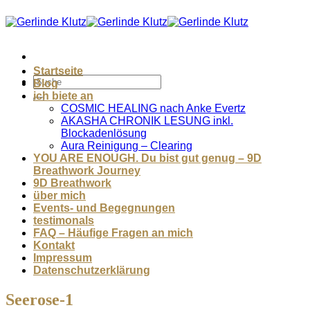
Zum
Inhalt
springen
Startseite
Blog
ich biete an
COSMIC HEALING nach Anke Evertz
AKASHA CHRONIK LESUNG inkl.
Blockadenlösung
Aura Reinigung – Clearing
YOU ARE ENOUGH. Du bist gut genug – 9D
Breathwork Journey
9D Breathwork
über mich
Events- und Begegnungen
testimonals
FAQ – Häufige Fragen an mich
Kontakt
Impressum
Datenschutzerklärung
Seerose-1