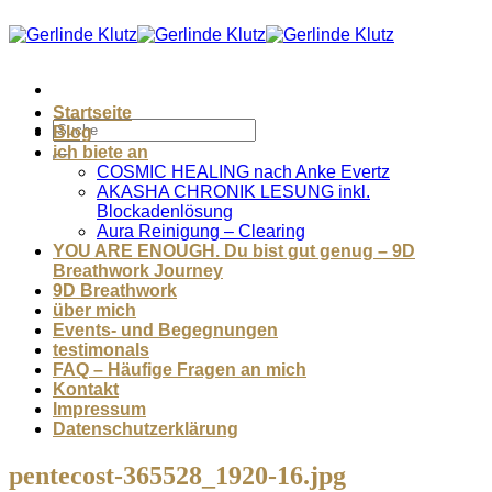
Zum
Inhalt
springen
Startseite
Blog
ich biete an
COSMIC HEALING nach Anke Evertz
AKASHA CHRONIK LESUNG inkl.
Blockadenlösung
Aura Reinigung – Clearing
YOU ARE ENOUGH. Du bist gut genug – 9D
Breathwork Journey
9D Breathwork
über mich
Events- und Begegnungen
testimonals
FAQ – Häufige Fragen an mich
Kontakt
Impressum
Datenschutzerklärung
pentecost-365528_1920-16.jpg