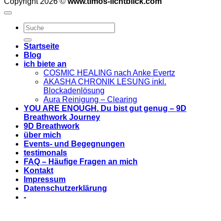
Copyright 2026 ©
www.timos-lichtblick.com
Startseite
Blog
ich biete an
COSMIC HEALING nach Anke Evertz
AKASHA CHRONIK LESUNG inkl.
Blockadenlösung
Aura Reinigung – Clearing
YOU ARE ENOUGH. Du bist gut genug – 9D
Breathwork Journey
9D Breathwork
über mich
Events- und Begegnungen
testimonals
FAQ – Häufige Fragen an mich
Kontakt
Impressum
Datenschutzerklärung
-