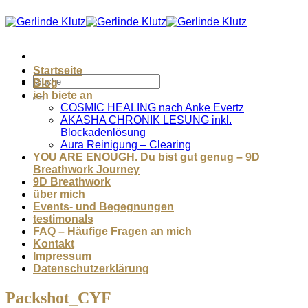
Zum
Inhalt
springen
Startseite
Blog
ich biete an
COSMIC HEALING nach Anke Evertz
AKASHA CHRONIK LESUNG inkl.
Blockadenlösung
Aura Reinigung – Clearing
YOU ARE ENOUGH. Du bist gut genug – 9D
Breathwork Journey
9D Breathwork
über mich
Events- und Begegnungen
testimonals
FAQ – Häufige Fragen an mich
Kontakt
Impressum
Datenschutzerklärung
Packshot_CYF