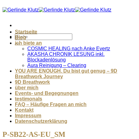
Zum
Inhalt
springen
Startseite
Blog
ich biete an
COSMIC HEALING nach Anke Evertz
AKASHA CHRONIK LESUNG inkl.
Blockadenlösung
Aura Reinigung – Clearing
YOU ARE ENOUGH. Du bist gut genug – 9D
Breathwork Journey
9D Breathwork
über mich
Events- und Begegnungen
testimonals
FAQ – Häufige Fragen an mich
Kontakt
Impressum
Datenschutzerklärung
P-SB22-AS-EU_SM