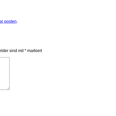
r posten
.
elder sind mit
*
markiert