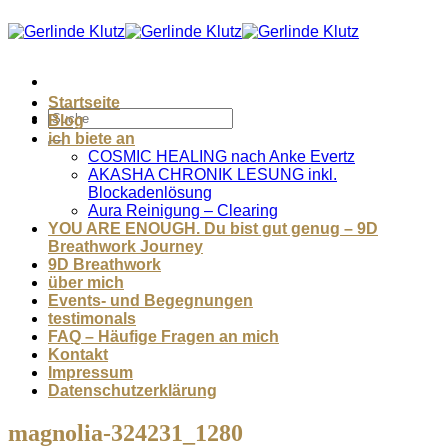
Zum
Inhalt
springen
Startseite
Blog
ich biete an
COSMIC HEALING nach Anke Evertz
AKASHA CHRONIK LESUNG inkl.
Blockadenlösung
Aura Reinigung – Clearing
YOU ARE ENOUGH. Du bist gut genug – 9D
Breathwork Journey
9D Breathwork
über mich
Events- und Begegnungen
testimonals
FAQ – Häufige Fragen an mich
Kontakt
Impressum
Datenschutzerklärung
magnolia-324231_1280