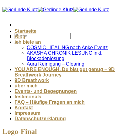
Zum
Inhalt
springen
Startseite
Blog
ich biete an
COSMIC HEALING nach Anke Evertz
AKASHA CHRONIK LESUNG inkl.
Blockadenlösung
Aura Reinigung – Clearing
YOU ARE ENOUGH. Du bist gut genug – 9D
Breathwork Journey
9D Breathwork
über mich
Events- und Begegnungen
testimonals
FAQ – Häufige Fragen an mich
Kontakt
Impressum
Datenschutzerklärung
Logo-Final