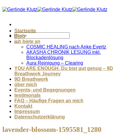
Zum
Inhalt
springen
Startseite
Blog
ich biete an
COSMIC HEALING nach Anke Evertz
AKASHA CHRONIK LESUNG inkl.
Blockadenlösung
Aura Reinigung – Clearing
YOU ARE ENOUGH. Du bist gut genug – 9D
Breathwork Journey
9D Breathwork
über mich
Events- und Begegnungen
testimonals
FAQ – Häufige Fragen an mich
Kontakt
Impressum
Datenschutzerklärung
lavender-blossom-1595581_1280