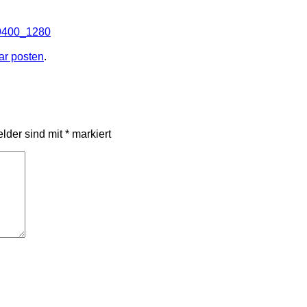
89400_1280
r posten
.
elder sind mit
*
markiert