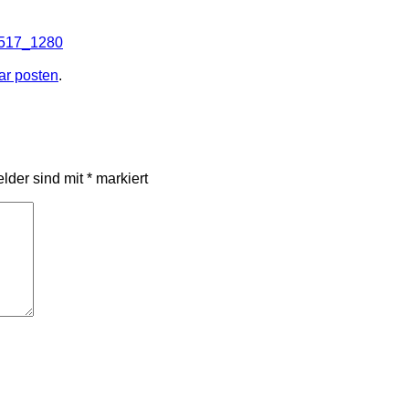
1517_1280
r posten
.
elder sind mit
*
markiert