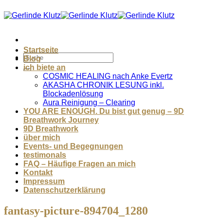
Zum
Inhalt
springen
Startseite
Blog
ich biete an
COSMIC HEALING nach Anke Evertz
AKASHA CHRONIK LESUNG inkl.
Blockadenlösung
Aura Reinigung – Clearing
YOU ARE ENOUGH. Du bist gut genug – 9D
Breathwork Journey
9D Breathwork
über mich
Events- und Begegnungen
testimonals
FAQ – Häufige Fragen an mich
Kontakt
Impressum
Datenschutzerklärung
fantasy-picture-894704_1280