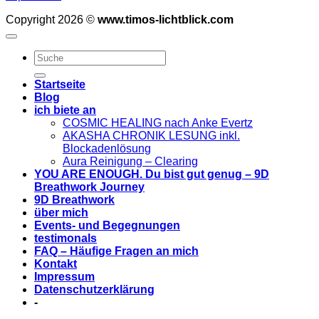
Copyright 2026 ©
www.timos-lichtblick.com
Startseite
Blog
ich biete an
COSMIC HEALING nach Anke Evertz
AKASHA CHRONIK LESUNG inkl.
Blockadenlösung
Aura Reinigung – Clearing
YOU ARE ENOUGH. Du bist gut genug – 9D
Breathwork Journey
9D Breathwork
über mich
Events- und Begegnungen
testimonals
FAQ – Häufige Fragen an mich
Kontakt
Impressum
Datenschutzerklärung
-