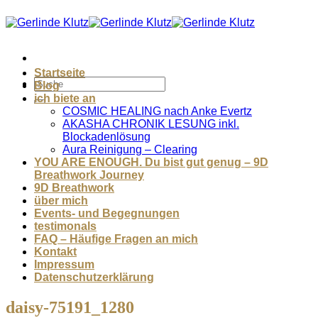
Zum
Inhalt
springen
Startseite
Blog
ich biete an
COSMIC HEALING nach Anke Evertz
AKASHA CHRONIK LESUNG inkl.
Blockadenlösung
Aura Reinigung – Clearing
YOU ARE ENOUGH. Du bist gut genug – 9D
Breathwork Journey
9D Breathwork
über mich
Events- und Begegnungen
testimonals
FAQ – Häufige Fragen an mich
Kontakt
Impressum
Datenschutzerklärung
daisy-75191_1280