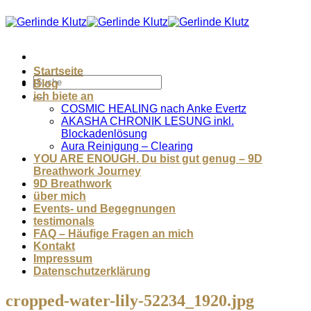
Zum
Inhalt
springen
Startseite
Blog
ich biete an
COSMIC HEALING nach Anke Evertz
AKASHA CHRONIK LESUNG inkl.
Blockadenlösung
Aura Reinigung – Clearing
YOU ARE ENOUGH. Du bist gut genug – 9D
Breathwork Journey
9D Breathwork
über mich
Events- und Begegnungen
testimonals
FAQ – Häufige Fragen an mich
Kontakt
Impressum
Datenschutzerklärung
cropped-water-lily-52234_1920.jpg