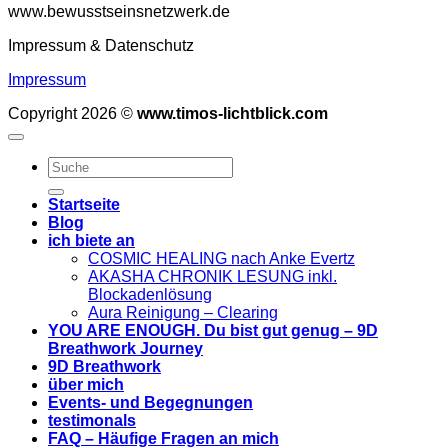
www.bewusstseinsnetzwerk.de
Impressum & Datenschutz
Impressum
Copyright 2026 ©
www.timos-lichtblick.com
Startseite
Blog
ich biete an
COSMIC HEALING nach Anke Evertz
AKASHA CHRONIK LESUNG inkl.
Blockadenlösung
Aura Reinigung – Clearing
YOU ARE ENOUGH. Du bist gut genug – 9D
Breathwork Journey
9D Breathwork
über mich
Events- und Begegnungen
testimonals
FAQ – Häufige Fragen an mich