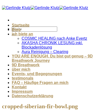
Zum
Inhalt
springen
Startseite
Blog
ich biete an
COSMIC HEALING nach Anke Evertz
AKASHA CHRONIK LESUNG inkl.
Blockadenlösung
Aura Reinigung – Clearing
YOU ARE ENOUGH. Du bist gut genug – 9D
Breathwork Journey
9D Breathwork
über mich
Events- und Begegnungen
testimonals
FAQ – Häufige Fragen an mich
Kontakt
Impressum
Datenschutzerklärung
cropped-siberian-fir-bowl.png