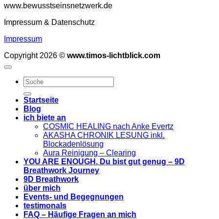
www.bewusstseinsnetzwerk.de
Impressum & Datenschutz
Impressum
Copyright 2026 ©
www.timos-lichtblick.com
Startseite
Blog
ich biete an
COSMIC HEALING nach Anke Evertz
AKASHA CHRONIK LESUNG inkl.
Blockadenlösung
Aura Reinigung – Clearing
YOU ARE ENOUGH. Du bist gut genug – 9D
Breathwork Journey
9D Breathwork
über mich
Events- und Begegnungen
testimonals
FAQ – Häufige Fragen an mich