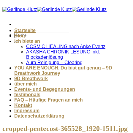
Zum
Inhalt
springen
Startseite
Blog
ich biete an
COSMIC HEALING nach Anke Evertz
AKASHA CHRONIK LESUNG inkl.
Blockadenlösung
Aura Reinigung – Clearing
YOU ARE ENOUGH. Du bist gut genug – 9D
Breathwork Journey
9D Breathwork
über mich
Events- und Begegnungen
testimonals
FAQ – Häufige Fragen an mich
Kontakt
Impressum
Datenschutzerklärung
cropped-pentecost-365528_1920-1511.jpg