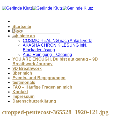
Zum
Inhalt
springen
Startseite
Blog
ich biete an
COSMIC HEALING nach Anke Evertz
AKASHA CHRONIK LESUNG inkl.
Blockadenlösung
Aura Reinigung – Clearing
YOU ARE ENOUGH. Du bist gut genug – 9D
Breathwork Journey
9D Breathwork
über mich
Events- und Begegnungen
testimonals
FAQ – Häufige Fragen an mich
Kontakt
Impressum
Datenschutzerklärung
cropped-pentecost-365528_1920-121.jpg