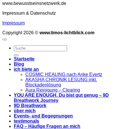
www.bewusstseinsnetzwerk.de
Impressum & Datenschutz
Impressum
Copyright 2026 ©
www.timos-lichtblick.com
Startseite
Blog
ich biete an
COSMIC HEALING nach Anke Evertz
AKASHA CHRONIK LESUNG inkl.
Blockadenlösung
Aura Reinigung – Clearing
YOU ARE ENOUGH. Du bist gut genug – 9D
Breathwork Journey
9D Breathwork
über mich
Events- und Begegnungen
testimonals
FAQ – Häufige Fragen an mich