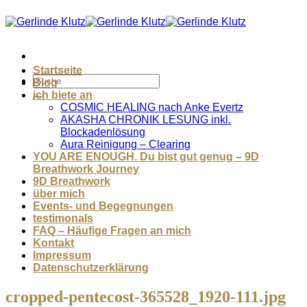
Zum
Inhalt
springen
Startseite
Blog
ich biete an
COSMIC HEALING nach Anke Evertz
AKASHA CHRONIK LESUNG inkl.
Blockadenlösung
Aura Reinigung – Clearing
YOU ARE ENOUGH. Du bist gut genug – 9D
Breathwork Journey
9D Breathwork
über mich
Events- und Begegnungen
testimonals
FAQ – Häufige Fragen an mich
Kontakt
Impressum
Datenschutzerklärung
cropped-pentecost-365528_1920-111.jpg