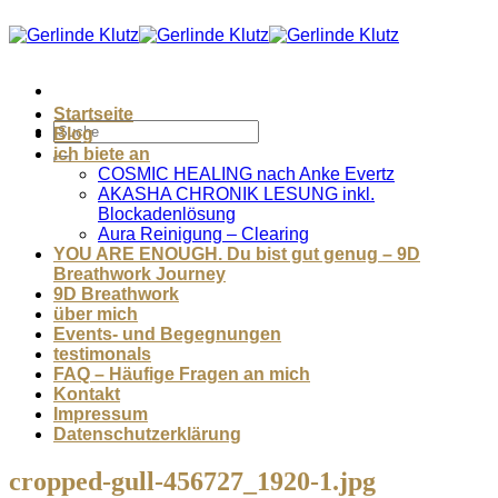
Zum
Inhalt
springen
Startseite
Blog
ich biete an
COSMIC HEALING nach Anke Evertz
AKASHA CHRONIK LESUNG inkl.
Blockadenlösung
Aura Reinigung – Clearing
YOU ARE ENOUGH. Du bist gut genug – 9D
Breathwork Journey
9D Breathwork
über mich
Events- und Begegnungen
testimonals
FAQ – Häufige Fragen an mich
Kontakt
Impressum
Datenschutzerklärung
cropped-gull-456727_1920-1.jpg