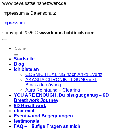
www.bewusstseinsnetzwerk.de
Impressum & Datenschutz
Impressum
Copyright 2026 ©
www.timos-lichtblick.com
Startseite
Blog
ich biete an
COSMIC HEALING nach Anke Evertz
AKASHA CHRONIK LESUNG inkl.
Blockadenlösung
Aura Reinigung – Clearing
YOU ARE ENOUGH. Du bist gut genug – 9D
Breathwork Journey
9D Breathwork
über mich
Events- und Begegnungen
testimonals
FAQ – Häufige Fragen an mich