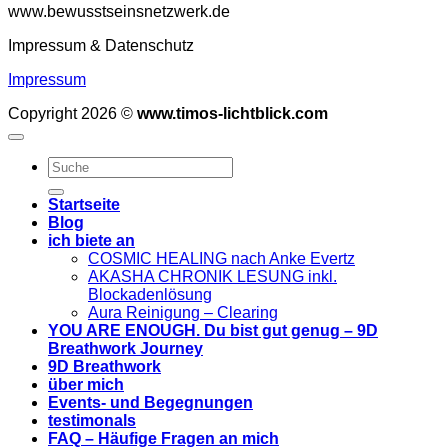
www.bewusstseinsnetzwerk.de
Impressum & Datenschutz
Impressum
Copyright 2026 ©
www.timos-lichtblick.com
Startseite
Blog
ich biete an
COSMIC HEALING nach Anke Evertz
AKASHA CHRONIK LESUNG inkl.
Blockadenlösung
Aura Reinigung – Clearing
YOU ARE ENOUGH. Du bist gut genug – 9D
Breathwork Journey
9D Breathwork
über mich
Events- und Begegnungen
testimonals
FAQ – Häufige Fragen an mich