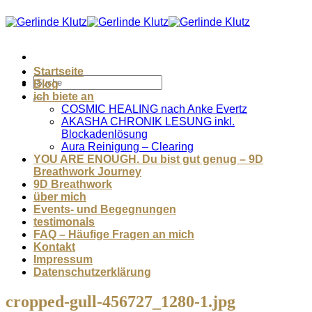
Zum
Inhalt
springen
Startseite
Blog
ich biete an
COSMIC HEALING nach Anke Evertz
AKASHA CHRONIK LESUNG inkl.
Blockadenlösung
Aura Reinigung – Clearing
YOU ARE ENOUGH. Du bist gut genug – 9D
Breathwork Journey
9D Breathwork
über mich
Events- und Begegnungen
testimonals
FAQ – Häufige Fragen an mich
Kontakt
Impressum
Datenschutzerklärung
cropped-gull-456727_1280-1.jpg