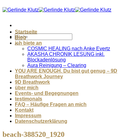
Zum
Inhalt
springen
Startseite
Blog
ich biete an
COSMIC HEALING nach Anke Evertz
AKASHA CHRONIK LESUNG inkl.
Blockadenlösung
Aura Reinigung – Clearing
YOU ARE ENOUGH. Du bist gut genug – 9D
Breathwork Journey
9D Breathwork
über mich
Events- und Begegnungen
testimonals
FAQ – Häufige Fragen an mich
Kontakt
Impressum
Datenschutzerklärung
beach-388520_1920