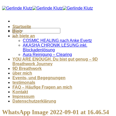
Zum
Inhalt
springen
Startseite
Blog
ich biete an
COSMIC HEALING nach Anke Evertz
AKASHA CHRONIK LESUNG inkl.
Blockadenlösung
Aura Reinigung – Clearing
YOU ARE ENOUGH. Du bist gut genug – 9D
Breathwork Journey
9D Breathwork
über mich
Events- und Begegnungen
testimonals
FAQ – Häufige Fragen an mich
Kontakt
Impressum
Datenschutzerklärung
WhatsApp Image 2022-09-01 at 16.46.54