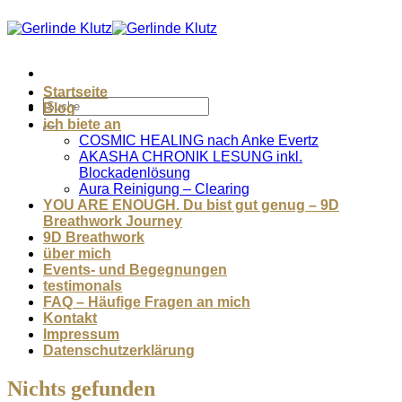
Zum
Inhalt
springen
Startseite
Blog
ich biete an
COSMIC HEALING nach Anke Evertz
AKASHA CHRONIK LESUNG inkl.
Blockadenlösung
Aura Reinigung – Clearing
YOU ARE ENOUGH. Du bist gut genug – 9D
Breathwork Journey
9D Breathwork
über mich
Events- und Begegnungen
testimonals
FAQ – Häufige Fragen an mich
Kontakt
Impressum
Datenschutzerklärung
Nichts gefunden