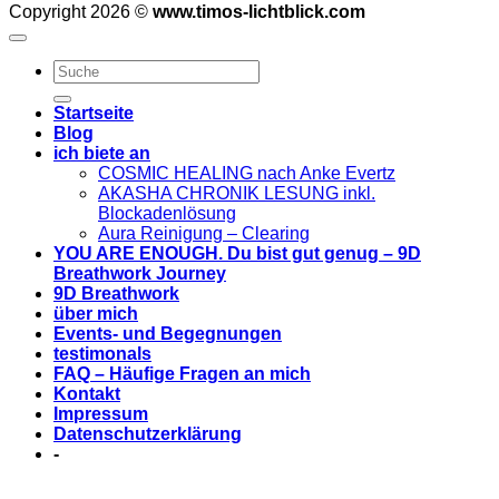
Copyright 2026 ©
www.timos-lichtblick.com
Startseite
Blog
ich biete an
COSMIC HEALING nach Anke Evertz
AKASHA CHRONIK LESUNG inkl.
Blockadenlösung
Aura Reinigung – Clearing
YOU ARE ENOUGH. Du bist gut genug – 9D
Breathwork Journey
9D Breathwork
über mich
Events- und Begegnungen
testimonals
FAQ – Häufige Fragen an mich
Kontakt
Impressum
Datenschutzerklärung
-