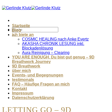
Zum
Inhalt
springen
Startseite
Blog
ich biete an
COSMIC HEALING nach Anke Evertz
AKASHA CHRONIK LESUNG inkl.
Blockadenlösung
Aura Reinigung – Clearing
YOU ARE ENOUGH. Du bist gut genug – 9D
Breathwork Journey
9D Breathwork
über mich
Events- und Begegnungen
testimonals
FAQ – Häufige Fragen an mich
Kontakt
Impressum
Datenschutzerklärung
LETTING GO – 9D