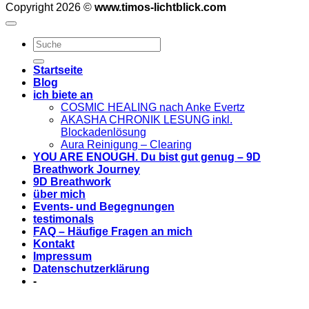
Copyright 2026 ©
www.timos-lichtblick.com
Startseite
Blog
ich biete an
COSMIC HEALING nach Anke Evertz
AKASHA CHRONIK LESUNG inkl.
Blockadenlösung
Aura Reinigung – Clearing
YOU ARE ENOUGH. Du bist gut genug – 9D
Breathwork Journey
9D Breathwork
über mich
Events- und Begegnungen
testimonals
FAQ – Häufige Fragen an mich
Kontakt
Impressum
Datenschutzerklärung
-