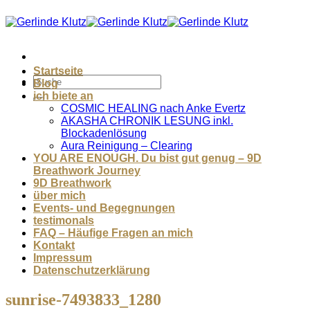
Zum
Inhalt
springen
Startseite
Blog
ich biete an
COSMIC HEALING nach Anke Evertz
AKASHA CHRONIK LESUNG inkl.
Blockadenlösung
Aura Reinigung – Clearing
YOU ARE ENOUGH. Du bist gut genug – 9D
Breathwork Journey
9D Breathwork
über mich
Events- und Begegnungen
testimonals
FAQ – Häufige Fragen an mich
Kontakt
Impressum
Datenschutzerklärung
sunrise-7493833_1280