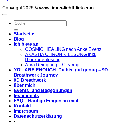
Copyright 2026 ©
www.timos-lichtblick.com
Startseite
Blog
ich biete an
COSMIC HEALING nach Anke Evertz
AKASHA CHRONIK LESUNG inkl.
Blockadenlösung
Aura Reinigung – Clearing
YOU ARE ENOUGH. Du bist gut genug – 9D
Breathwork Journey
9D Breathwork
über mich
Events- und Begegnungen
testimonals
FAQ – Häufige Fragen an mich
Kontakt
Impressum
Datenschutzerklärung
-