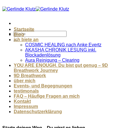
Zum
Inhalt
springen
Startseite
Blog
ich biete an
COSMIC HEALING nach Anke Evertz
AKASHA CHRONIK LESUNG inkl.
Blockadenlösung
Aura Reinigung – Clearing
YOU ARE ENOUGH. Du bist gut genug – 9D
Breathwork Journey
9D Breathwork
über mich
Events- und Begegnungen
testimonals
FAQ – Häufige Fragen an mich
Kontakt
Impressum
Datenschutzerklärung
Starte deinen Weg – Du wirst es lieben