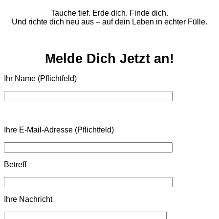
Tauche tief. Erde dich. Finde dich.
Und richte dich neu aus – auf dein Leben in echter Fülle.
Melde Dich Jetzt an!
Ihr Name (Pflichtfeld)
Bitte lasse dieses Feld leer.
Bitte lasse dieses Feld leer.
Bitte lasse dieses Feld leer.
Ihre E-Mail-Adresse (Pflichtfeld)
Betreff
Ihre Nachricht