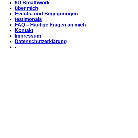
9D Breathwork
über mich
Events- und Begegnungen
testimonals
FAQ – Häufige Fragen an mich
Kontakt
Impressum
Datenschutzerklärung
-