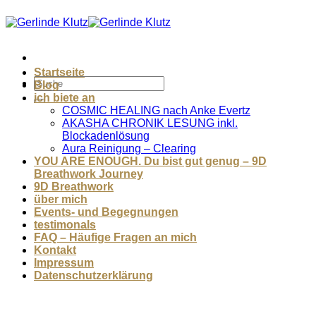
Zum
Inhalt
springen
Startseite
Blog
ich biete an
COSMIC HEALING nach Anke Evertz
AKASHA CHRONIK LESUNG inkl.
Blockadenlösung
Aura Reinigung – Clearing
YOU ARE ENOUGH. Du bist gut genug – 9D
Breathwork Journey
9D Breathwork
über mich
Events- und Begegnungen
testimonals
FAQ – Häufige Fragen an mich
Kontakt
Impressum
Datenschutzerklärung