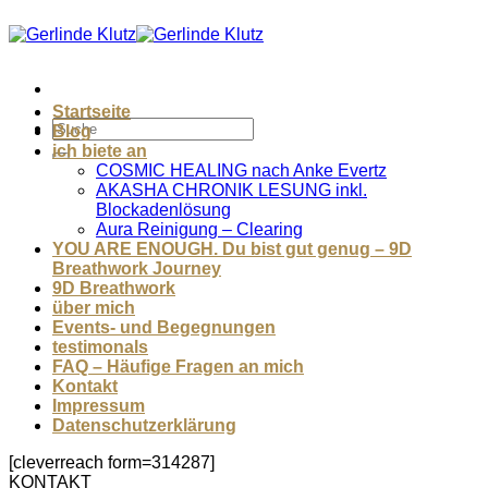
Zum
Inhalt
springen
Startseite
Blog
ich biete an
COSMIC HEALING nach Anke Evertz
AKASHA CHRONIK LESUNG inkl.
Blockadenlösung
Aura Reinigung – Clearing
YOU ARE ENOUGH. Du bist gut genug – 9D
Breathwork Journey
9D Breathwork
über mich
Events- und Begegnungen
testimonals
FAQ – Häufige Fragen an mich
Kontakt
Impressum
Datenschutzerklärung
[cleverreach form=314287]
KONTAKT