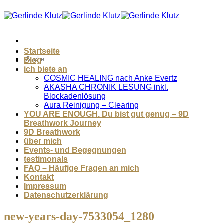
Zum
Inhalt
springen
Startseite
Blog
ich biete an
COSMIC HEALING nach Anke Evertz
AKASHA CHRONIK LESUNG inkl.
Blockadenlösung
Aura Reinigung – Clearing
YOU ARE ENOUGH. Du bist gut genug – 9D
Breathwork Journey
9D Breathwork
über mich
Events- und Begegnungen
testimonals
FAQ – Häufige Fragen an mich
Kontakt
Impressum
Datenschutzerklärung
new-years-day-7533054_1280