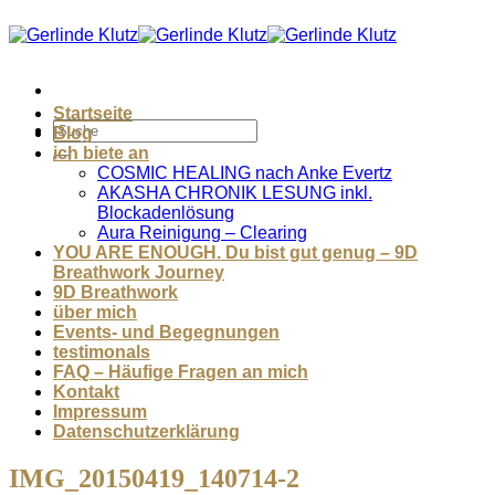
Zum
Inhalt
springen
Startseite
Blog
ich biete an
COSMIC HEALING nach Anke Evertz
AKASHA CHRONIK LESUNG inkl.
Blockadenlösung
Aura Reinigung – Clearing
YOU ARE ENOUGH. Du bist gut genug – 9D
Breathwork Journey
9D Breathwork
über mich
Events- und Begegnungen
testimonals
FAQ – Häufige Fragen an mich
Kontakt
Impressum
Datenschutzerklärung
IMG_20150419_140714-2