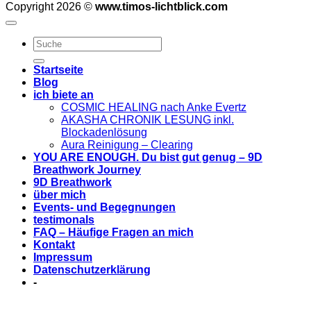
Copyright 2026 ©
www.timos-lichtblick.com
Startseite
Blog
ich biete an
COSMIC HEALING nach Anke Evertz
AKASHA CHRONIK LESUNG inkl.
Blockadenlösung
Aura Reinigung – Clearing
YOU ARE ENOUGH. Du bist gut genug – 9D
Breathwork Journey
9D Breathwork
über mich
Events- und Begegnungen
testimonals
FAQ – Häufige Fragen an mich
Kontakt
Impressum
Datenschutzerklärung
-