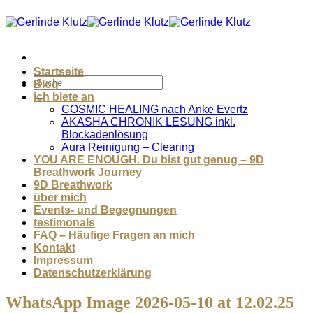
Zum
Inhalt
springen
Startseite
Blog
ich biete an
COSMIC HEALING nach Anke Evertz
AKASHA CHRONIK LESUNG inkl.
Blockadenlösung
Aura Reinigung – Clearing
YOU ARE ENOUGH. Du bist gut genug – 9D
Breathwork Journey
9D Breathwork
über mich
Events- und Begegnungen
testimonals
FAQ – Häufige Fragen an mich
Kontakt
Impressum
Datenschutzerklärung
WhatsApp Image 2026-05-10 at 12.02.25