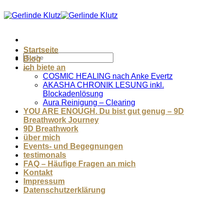
Zum
Inhalt
springen
Startseite
Blog
ich biete an
COSMIC HEALING nach Anke Evertz
AKASHA CHRONIK LESUNG inkl.
Blockadenlösung
Aura Reinigung – Clearing
YOU ARE ENOUGH. Du bist gut genug – 9D
Breathwork Journey
9D Breathwork
über mich
Events- und Begegnungen
testimonals
FAQ – Häufige Fragen an mich
Kontakt
Impressum
Datenschutzerklärung