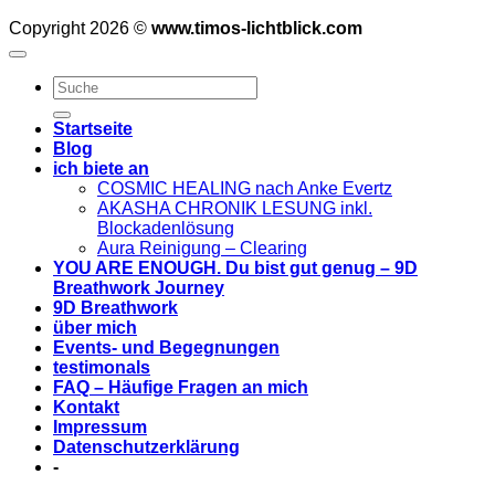
Copyright 2026 ©
www.timos-lichtblick.com
Startseite
Blog
ich biete an
COSMIC HEALING nach Anke Evertz
AKASHA CHRONIK LESUNG inkl.
Blockadenlösung
Aura Reinigung – Clearing
YOU ARE ENOUGH. Du bist gut genug – 9D
Breathwork Journey
9D Breathwork
über mich
Events- und Begegnungen
testimonals
FAQ – Häufige Fragen an mich
Kontakt
Impressum
Datenschutzerklärung
-